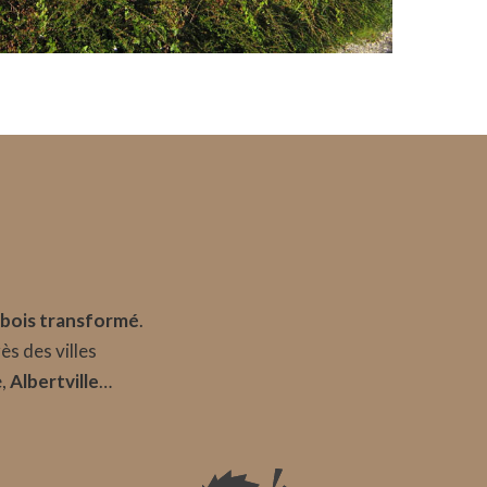
bois transformé
.
rès des villes
e,
Albertville
…