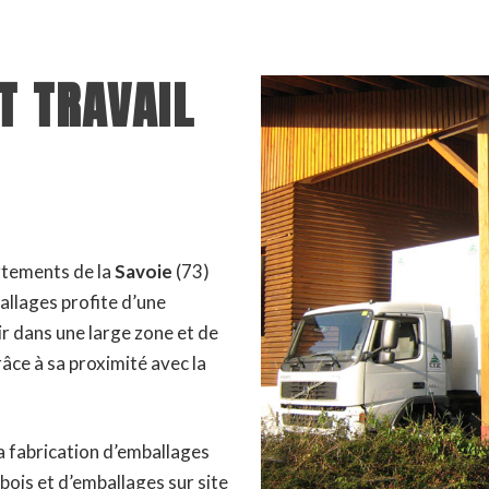
T TRAVAIL
rtements de la
Savoie
(73)
allages profite d’une
ir dans une large zone et de
âce à sa proximité avec la
la fabrication d’emballages
bois et d’emballages sur site