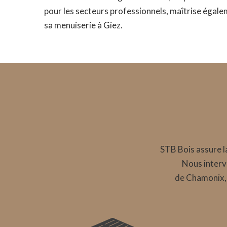
pour les secteurs professionnels, maîtrise égalem
sa menuiserie à Giez.
STB Bois assure la
Nous interv
de Chamonix,