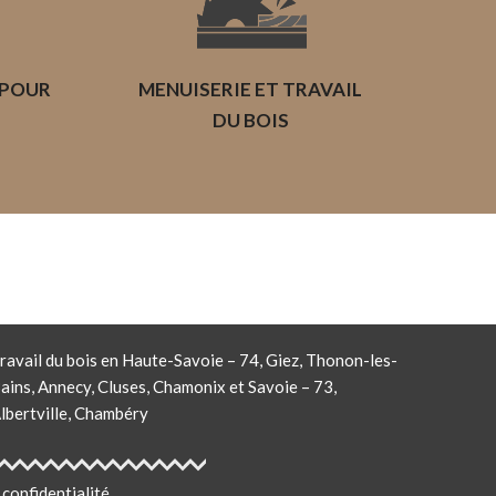
 POUR
MENUISERIE ET TRAVAIL
S
DU BOIS
ravail du bois en Haute-Savoie – 74, Giez, Thonon-les-
ains, Annecy, Cluses, Chamonix et Savoie – 73,
lbertville, Chambéry
 confidentialité