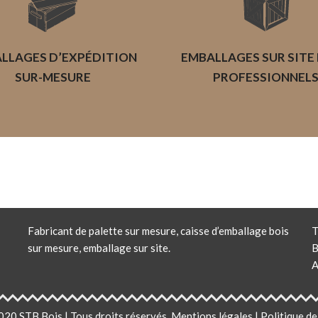
LLAGES D’EXPÉDITION
EMBALLAGES SUR SITE
SUR-MESURE
PROFESSIONNEL
Fabricant de palette sur mesure
,
caisse d’emballage bois
T
sur mesure
,
emballage sur site
.
B
A
20 STB Bois | Tous droits réservés.
Mentions légales
|
Politique de