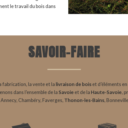
ent le travail du bois dans
SAVOIR-FAIRE
 fabrication, la vente et la
livraison de bois
et d’éléments en
enons dans l’ensemble de la
Savoie
et de la
Haute-Savoie
, p
 Annecy, Chambéry, Faverges,
Thonon-les-Bains
, Bonnevill